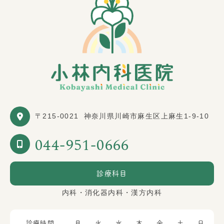
〒215-0021
神奈川県川崎市麻生区上麻生1-9-10
044-951-0666
診療科目
内科・消化器内科・漢方内科
診療時間
月
火
水
木
金
土
日