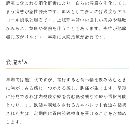
膵液に含まれる消化酵素により、自らの膵臓を消化してし
まう病態が急性膵炎です。原因として多いのは過度なアル
コール摂取と胆石です。上腹部や背中の激しい痛みや嘔吐
がみられ、黄疸や発熱を伴うこともあります。炎症が他臓
器に広がりやすく、早期に入院治療が必要です。
食道がん
早期では無症状ですが、進行すると食べ物を飲み込むとき
に胸がしみる感じ、つかえる感じ、胸痛が生じます。早期
に発見できれば内視鏡治療を含む低侵襲な治療が選択可能
となります。飲酒や喫煙をされる方やバレット食道を指摘
された方は、定期的に胃内視鏡検査を受けることをお勧め
します。