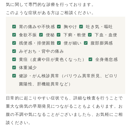
気に関して専門的な診療を行っております。
このような症状がある方はご相談ください。
胃の痛みや不快感
胸やけ
吐き気・嘔吐
食欲不振
便秘
下痢・軟便
下血・血便
残便感・排便困難
便が細い
腹部膨満感
みぞおち・背中の痛み
黄疸（皮膚や目が黄色くなった）
全身倦怠感
体重減少
健診・がん検診異常（バリウム異常所見、ピロリ
菌陽性、肝機能異常など）
日常的に起こりやすい症状でも、詳細な検査を行うことで
重大な病気の早期発見につながることもよくあります。お
腹の不調や気になることがございましたら、お気軽にご相
談ください。