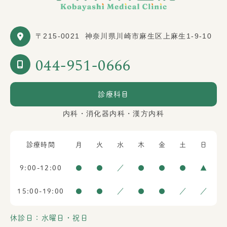
〒215-0021
神奈川県川崎市麻生区上麻生1-9-10
044-951-0666
診療科目
内科・消化器内科・漢方内科
診療時間
月
火
水
木
金
土
日
9:00-12:00
●
●
／
●
●
●
▲
15:00-19:00
●
●
／
●
●
／
／
休診日：水曜日・祝日