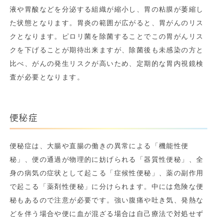
液や胃酸などを分泌する組織が縮小し、胃の粘膜が萎縮し
た状態となります。胃炎の範囲が広がると、胃がんのリス
クとなります。ピロリ菌を除菌することでこの胃がんリス
クを下げることが期待出来ますが、除菌後も未感染の方と
比べ、がんの発生リスクが高いため、定期的な胃内視鏡検
査が必要となります。
便秘症
便秘症は、大腸や直腸の働きの異常による「機能性便
秘」、便の通過が物理的に妨げられる「器質性便秘」、全
身の病気の症状として起こる「症候性便秘」、薬の副作用
で起こる「薬剤性便秘」に分けられます。中には危険な便
秘もあるので注意が必要です。強い腹痛や吐き気、発熱な
どを伴う場合や便に血が混ざる場合は自己療法で対処せず