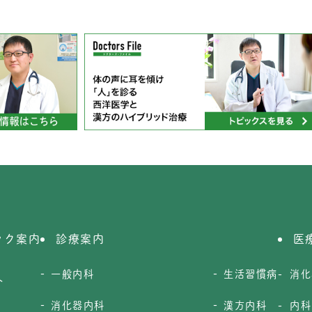
ック案内
診療案内
医
一般内科
生活習慣病
消化
介
消化器内科
漢方内科
内科