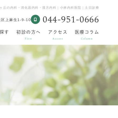
百合ヶ丘の内科・消化器内科・漢方内科｜小林内科医院｜土日診療
044-951-0666
上麻生1-9-10
探す
初診の方へ
アクセス
医療コラム
e
First
Access
Column