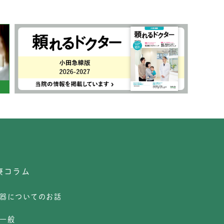
療コラム
器についてのお話
一般