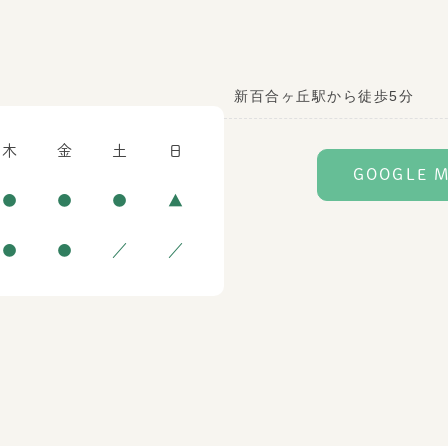
新百合ヶ丘駅から徒歩5分
木
金
土
日
GOOGLE 
●
●
●
▲
●
●
／
／